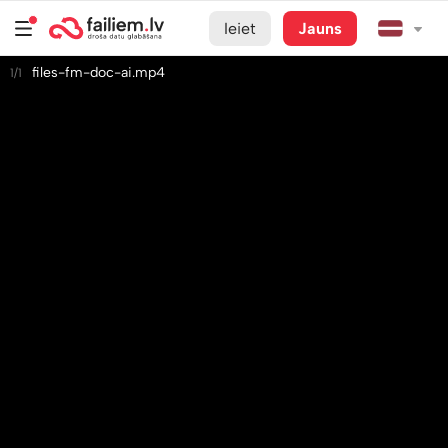
Ieiet
Jauns
files-fm-doc-ai.mp4
1/1