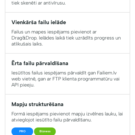
tiek skenēti ar antivīrusu.
Vienkārša failu ielāde
Failus un mapes iespējams pievienot ar
Drag&Drop. Ielādes laikā tiek uzrādīts progress un
atlikušais laiks.
Ērta failu pārvaldīšana
Iesūtītos failus iespējams pārvaldīt gan Failiem.lv
web vietnē, gan ar FTP klienta programmatūru vai
API pieeju.
Mapju strukturēšana
Formā iespējams pievienot mapju izvēlnes lauku, lai
atvieglojot iesūtīto failu pārvaldīšanu.
PRO
Bizness