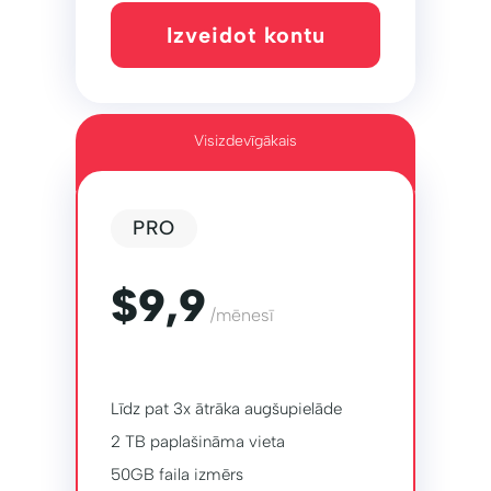
Izveidot kontu
Visizdevīgākais
PRO
$9,9
/mēnesī
Līdz pat 3x ātrāka augšupielāde
2 TB paplašināma vieta
50GB faila izmērs