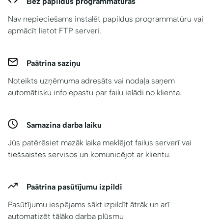
Bez papildus programmatūras
Nav nepieciešams instalēt papildus programmatūru vai
apmācīt lietot FTP serveri.
Paātrina saziņu
Noteikts uzņēmuma adresāts vai nodaļa saņem
automātisku info epastu par failu ielādi no klienta.
Samazina darba laiku
Jūs patērēsiet mazāk laika meklējot failus serverī vai
tiešsaistes servisos un komunicējot ar klientu.
Paātrina pasūtījumu izpildi
Pasūtījumu iespējams sākt izpildīt ātrāk un arī
automatizēt tālāko darba plūsmu