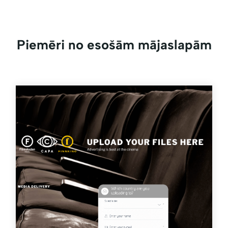
Piemēri no esošām mājaslapām