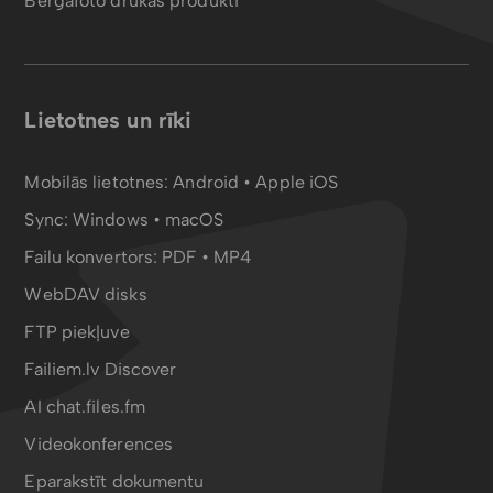
Bergafoto drukas produkti
Lietotnes un rīki
Mobilās lietotnes:
Android
•
Apple iOS
Sync:
Windows • macOS
Failu konvertors:
PDF
•
MP4
WebDAV disks
FTP piekļuve
Failiem.lv Discover
AI chat.files.fm
Videokonferences
Eparakstīt dokumentu