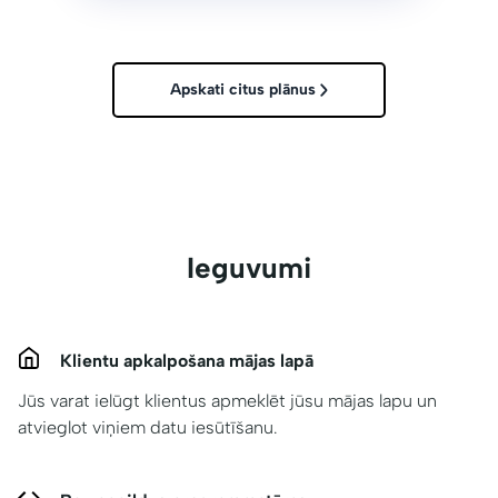
Apskati citus plānus
Ieguvumi
Klientu apkalpošana mājas lapā
Jūs varat ielūgt klientus apmeklēt jūsu mājas lapu un
atvieglot viņiem datu iesūtīšanu.