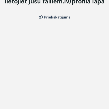
lietojiet jūsu failiem.lv/profila lapā
2) Priekškatījums