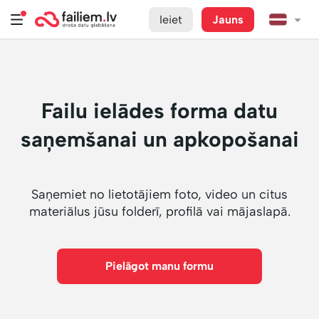
Ieiet
Jauns
Failu ielādes forma datu
saņemšanai un apkopošanai
Saņemiet no lietotājiem foto, video un citus
materiālus jūsu folderī, profilā vai mājaslapā.
Pielāgot manu formu