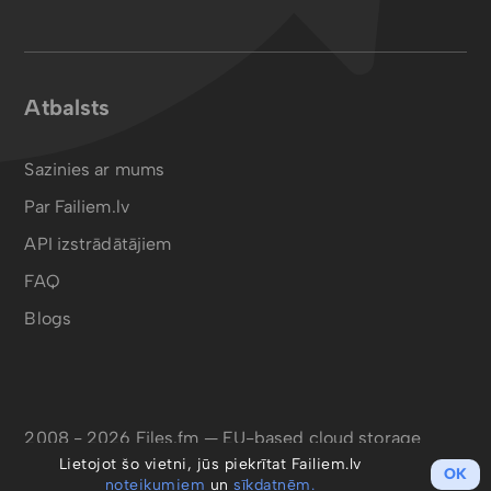
Atbalsts
Sazinies ar mums
Par Failiem.lv
API izstrādātājiem
FAQ
Blogs
2008 - 2026 Files.fm — EU-based cloud storage
Lietojot šo vietni, jūs piekrītat Failiem.lv
OK
noteikumiem
un
sīkdatnēm.