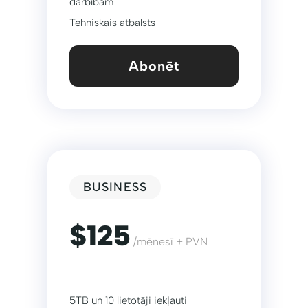
darbībām
Tehniskais atbalsts
Abonēt
BUSINESS
$125
/mēnesī + PVN
5TB un 10 lietotāji iekļauti