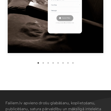
Failiem.lv apvieno drošu glabāšanu, koplietošanu,
publicēšanu, satura pārvaldību un mākslīgā intelekta