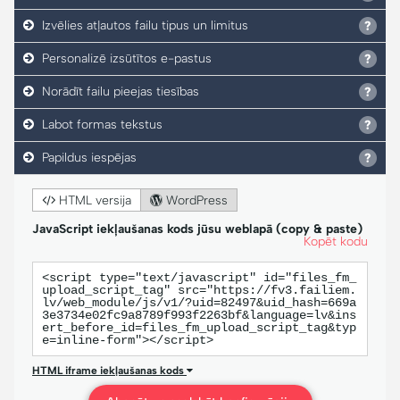
Izvēlies atļautos failu tipus un limitus
Personalizē izsūtītos e-pastus
Norādīt failu pieejas tiesības
Labot formas tekstus
Papildus iespējas
HTML versija
WordPress
JavaScript iekļaušanas kods jūsu weblapā (copy & paste)
Kopēt kodu
<script type="text/javascript" id="files_fm_
upload_script_tag" src="https://fv3.failiem.
lv/web_module/js/v1/?uid=82497&uid_hash=669a
3e3734e02fc9a8789f993f2263bf&language=lv&ins
ert_before_id=files_fm_upload_script_tag&typ
e=inline-form"></script>
HTML iframe iekļaušanas kods