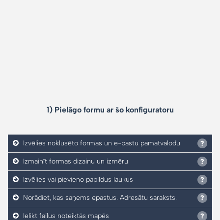
1) Pielāgo formu ar šo konfiguratoru
Izvēlies noklusēto formas un e-pastu pamatvalodu
Izmainīt formas dizainu un izmēru
Izvēlies vai pievieno papildus laukus
Norādiet, kas saņems epastus. Adresātu saraksts.
Ielikt failus noteiktās mapēs