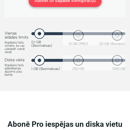
Abonēt un saglabāt konfigurāciju
Vienas
ielādes limits
0.1 GB
Kopējais failu
10 GB (PRO)
20 GB (Bizness)
(Bezmaksas)
izmērs, ko var
uzkopēt vienā
reizē
Diska vieta
Kopējais failu
glabāšanas
1 GB (Bezmaksas)
250 GB
1000 GB
apjoms jūsu
kontā
Abonē Pro iespējas un diska vietu