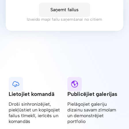
Saņemt failus
Izveido mapi failu saņemšanai no citiem
Lietojiet komandā
Publicējiet galerijas
Droši sinhronizējiet,
Pielāgojiet galeriju
piekļūstiet un kopīgojiet
dizainu savam zīmolam
failus tīmeklī, ierīcēs un
un demonstrējiet
komandās
portfolio