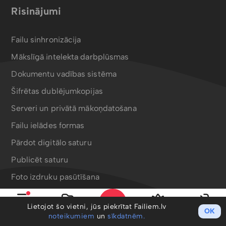
Risinājumi
Failu sinhronizācija
Mākslīgā intelekta darbplūsmas
Dokumentu vadības sistēma
Šifrētas dublējumkopijas
Serveri un privātā mākoņdatošana
Failu ielādes formas
Pārdot digitālo saturu
Publicēt saturu
Foto izdruku pasūtīšana
Bergafoto drukas produkti
Lietojot šo vietni, jūs piekrītat Failiem.lv
OK
Izvēlne
Mani faili
PRO
Ieiet
noteikumiem
un
sīkdatnēm.