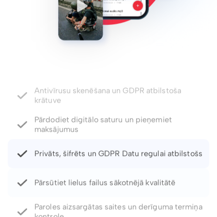
Pārdodiet digitālo saturu un pieņemiet
maksājumus
Privāts, šifrēts un GDPR Datu regulai atbilstošs
Pārsūtiet lielus failus sākotnējā kvalitātē
Paroles aizsargātas saites un derīguma termiņa
kontrole
Atjaunojiet izdzēstos failus un failu versijas līdz