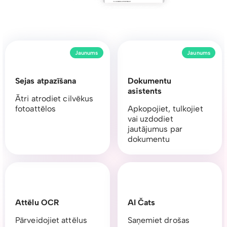
Jaunums
Jaunums
Sejas atpazīšana
Dokumentu
asistents
Ātri atrodiet cilvēkus
fotoattēlos
Apkopojiet, tulkojiet
vai uzdodiet
jautājumus par
dokumentu
Attēlu OCR
AI Čats
Pārveidojiet attēlus
Saņemiet drošas