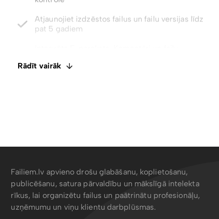
pat 5 gadiem
Integrēts E-paraksts. Komentāri un failu
ietagošana
Atspējot lejupielādes ar tikai skatīšanas piekļuvi
Rādīt vairāk
Meklēt saturu, metadatus, tagus un EXIF ​​datus
Failiem.lv apvieno drošu glabāšanu, koplietošanu,
publicēšanu, satura pārvaldību un mākslīgā intelekta
rīkus, lai organizētu failus un paātrinātu profesionāļu,
uzņēmumu un viņu klientu darbplūsmas.