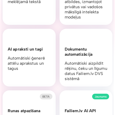
meklējamā tekstā
atbildes, izmantojot
privātus vai vadošos
mākslīgā intelekta
modeļus
AI apraksti un tagi
Dokumentu
automatizācija
Automātiski ģenerē
attēlu aprakstus un
Automātiski aizpildīt
tagus
rēķinu, čeku un līgumu
datus Failiem.lv DVS
sistēmā
BETA
Jaunums
Runas atpazīšana
Failiem.lv AI API