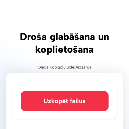
Uzticama un ātra lielu
failu pārsūtīšana
Uzkopēt failus