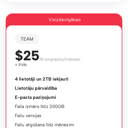
Visizdevīgākais
TEAM
$25
/Komplekts/mēnesī
+ PVN
4 lietotāji un 2TB iekļauti
Lietotāju pārvaldība
E-pasta paziņojumi
Faila izmērs līdz 200GB
Failu versijas
Failu atgūšana līdz mēnesim