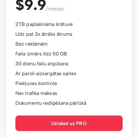
$9.9
/mēnesī
2TB paplašināma krātuve
Līdz pat 3x ātrāks ātrums
Bez reklāmām
Faila izmērs līdz 50 GB
30 dienu failu atgūšana
Ar paroli aizsargātas saites
Piekļuves kontrole
Nav trafika maksas
Dokumentu rediģēšana pārlūkā
Uzlabot uz PRO