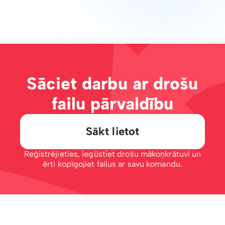
Sāciet darbu ar drošu
failu pārvaldību
Sākt lietot
Reģistrējieties, iegūstiet drošu mākoņkrātuvi un
ērti kopīgojiet failus ar savu komandu.