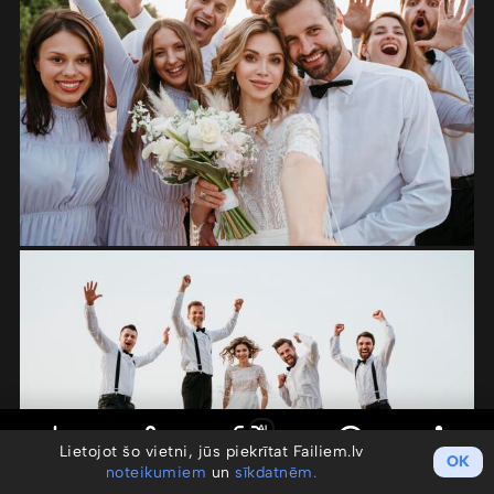
AI
Lietojot šo vietni, jūs piekrītat Failiem.lv
OK
noteikumiem
un
sīkdatnēm.
Saglabāt
Koplietot
Meklēt pēc sejas
Info
Darbības