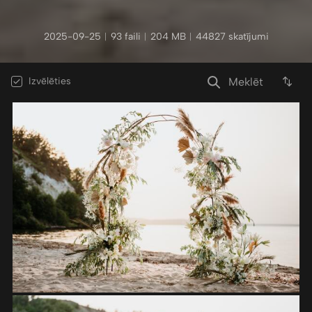
2025-09-25
︱
93 faili
︱
204 MB
︱
44827 skatījumi
Izvēlēties