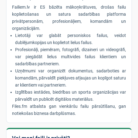
Failiem.lv ir ES bāzēta mākoņkrātuves, drošas failu
koplietošanas un satura sadarbības platforma
privātpersonām, profesionāļiem, komandām un
organizācijām.
Lietotāji var glabāt personiskos failus, veidot
dublējumkopijas un koplietot lielus failus.
Profesionāļi, piemēram, fotogrāfi, dizaineri un videogrāfi,
var piegādāt lielus multivides failus klientiem un
sadarbības partneriem.
Uzņēmumi var organizēt dokumentus, sadarboties ar
komandām, pārvaldīt piekļuves atļaujas un kopīgot saturu
ar klientiem vai partneriem.
Izglītības iestādes, biedrības un sporta organizācijas var
pārvaldīt un publicēt digitālos materiālus.
Files.fm atbalsta gan vienkāršu failu pārsūtīšanu, gan
notiekošas biznesa darbplūsmas.