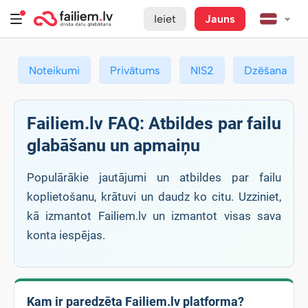
Ieiet
Jauns
Noteikumi
Privātums
NIS2
Dzēšana
Failiem.lv FAQ: Atbildes par failu
glabāšanu un apmaiņu
Populārākie jautājumi un atbildes par failu
koplietošanu, krātuvi un daudz ko citu. Uzziniet,
kā izmantot Failiem.lv un izmantot visas sava
konta iespējas.
Kam ir paredzēta Failiem.lv platforma?