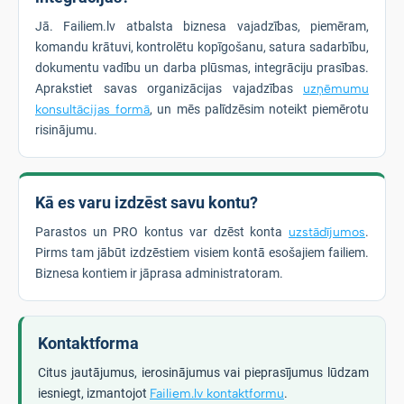
Jā. Failiem.lv atbalsta biznesa vajadzības, piemēram,
komandu krātuvi, kontrolētu kopīgošanu, satura sadarbību,
dokumentu vadību un darba plūsmas, integrāciju prasības.
Aprakstiet savas organizācijas vajadzības
uzņēmumu
konsultācijas formā
, un mēs palīdzēsim noteikt piemērotu
risinājumu.
Kā es varu izdzēst savu kontu?
Parastos un PRO kontus var dzēst konta
uzstādījumos
.
Pirms tam jābūt izdzēstiem visiem kontā esošajiem failiem.
Biznesa kontiem ir jāprasa administratoram.
Kontaktforma
Citus jautājumus, ierosinājumus vai pieprasījumus lūdzam
iesniegt, izmantojot
Failiem.lv kontaktformu
.