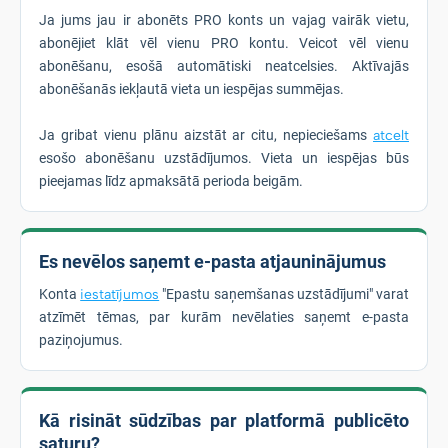
Ja jums jau ir abonēts PRO konts un vajag vairāk vietu,
abonējiet klāt vēl vienu PRO kontu. Veicot vēl vienu
abonēšanu, esošā automātiski neatcelsies. Aktīvajās
abonēšanās iekļautā vieta un iespējas summējas.
Ja gribat vienu plānu aizstāt ar citu, nepieciešams
atcelt
esošo abonēšanu uzstādījumos. Vieta un iespējas būs
pieejamas līdz apmaksātā perioda beigām.
Es nevēlos saņemt e-pasta atjauninājumus
Konta
iestatījumos
"Epastu saņemšanas uzstādījumi" varat
atzīmēt tēmas, par kurām nevēlaties saņemt e-pasta
paziņojumus.
Kā risināt sūdzības par platformā publicēto
saturu?