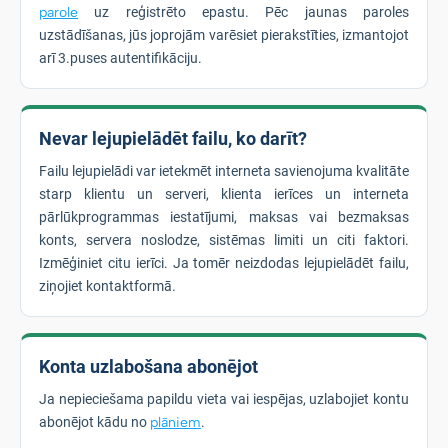
parole
uz reģistrēto epastu. Pēc jaunas paroles
uzstādīšanas, jūs joprojām varēsiet pierakstīties, izmantojot
arī 3.puses autentifikāciju.
Nevar lejupielādēt failu, ko darīt?
Failu lejupielādi var ietekmēt interneta savienojuma kvalitāte
starp klientu un serveri, klienta ierīces un interneta
pārlūkprogrammas iestatījumi, maksas vai bezmaksas
konts, servera noslodze, sistēmas limiti un citi faktori.
Izmēģiniet citu ierīci. Ja tomēr neizdodas lejupielādēt failu,
ziņojiet kontaktformā.
Konta uzlabošana abonējot
Ja nepieciešama papildu vieta vai iespējas, uzlabojiet kontu
abonējot kādu no
plāniem
.