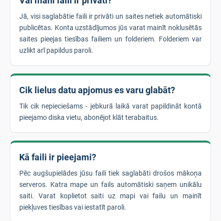
Vai mani faili ir privāti?
Jā, visi saglabātie faili ir privāti un saites netiek automātiski
publicētas. Konta uzstādījumos jūs varat mainīt noklusētās
saites pieejas tiesības failiem un folderiem. Folderiem var
uzlikt arī papildus paroli.
Cik lielus datu apjomus es varu glabāt?
Tik cik nepieciešams - jebkurā laikā varat papildināt kontā
pieejamo diska vietu, abonējot klāt terabaitus.
Kā faili ir pieejami?
Pēc augšupielādes jūsu faili tiek saglabāti drošos mākoņa
serveros. Katra mape un fails automātiski saņem unikālu
saiti. Varat koplietot saiti uz mapi vai failu un mainīt
piekļuves tiesības vai iestatīt paroli.