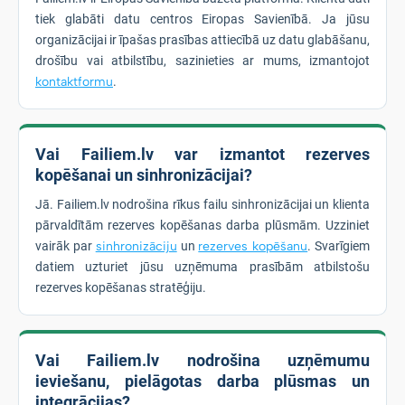
tiek glabāti datu centros Eiropas Savienībā. Ja jūsu
organizācijai ir īpašas prasības attiecībā uz datu glabāšanu,
drošību vai atbilstību, sazinieties ar mums, izmantojot
kontaktformu
.
Vai Failiem.lv var izmantot rezerves
kopēšanai un sinhronizācijai?
Jā. Failiem.lv nodrošina rīkus failu sinhronizācijai un klienta
pārvaldītām rezerves kopēšanas darba plūsmām. Uzziniet
vairāk par
sinhronizāciju
un
rezerves kopēšanu
. Svarīgiem
datiem uzturiet jūsu uzņēmuma prasībām atbilstošu
rezerves kopēšanas stratēģiju.
Vai Failiem.lv nodrošina uzņēmumu
ieviešanu, pielāgotas darba plūsmas un
integrācijas?