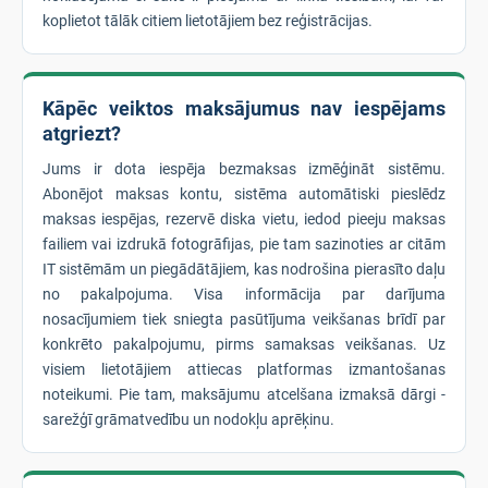
koplietot tālāk citiem lietotājiem bez reģistrācijas.
Kāpēc veiktos maksājumus nav iespējams
atgriezt?
Jums ir dota iespēja bezmaksas izmēģināt sistēmu.
Abonējot maksas kontu, sistēma automātiski pieslēdz
maksas iespējas, rezervē diska vietu, iedod pieeju maksas
failiem vai izdrukā fotogrāfijas, pie tam sazinoties ar citām
IT sistēmām un piegādātājiem, kas nodrošina pierasīto daļu
no pakalpojuma. Visa informācija par darījuma
nosacījumiem tiek sniegta pasūtījuma veikšanas brīdī par
konkrēto pakalpojumu, pirms samaksas veikšanas. Uz
visiem lietotājiem attiecas platformas izmantošanas
noteikumi. Pie tam, maksājumu atcelšana izmaksā dārgi -
sarežģī grāmatvedību un nodokļu aprēķinu.