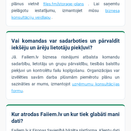
plānus vietnē
files.fm/storage-plans
. Lai saņemtu
pielāgotu iestatījumu, izmantojiet mūsu
biznesa
konsultāciju veidlapu
.
Vai komandas var sadarboties un pārvaldīt
iekšēju un ārēju lietotāju piekļuvi?
Jā. Failiem.lv biznesa risinājumi atbalsta komandu
sadarbību, lietotāju un grupu pārvaldību, tiesībās balstītu
piekļuvi un kontrolētu failu kopīgošanu. Organizācijas var
izvēlēties savām darba plūsmām piemērotu plānu un
sazināties ar mums, izmantojot
uzņēmumu konsultācijas
formu
.
Kur atrodas Faiiem.lv un kur tiek glabāti mani
dati?
Failiem.lv ir Eiropas Savienībā bāzēta platforma. Klientu dati