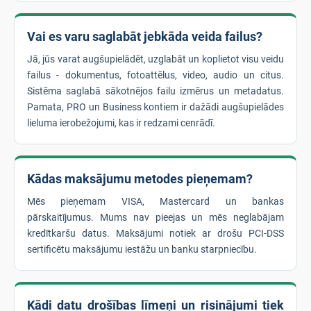
Vai es varu saglabāt jebkāda veida failus?
Jā, jūs varat augšupielādēt, uzglabāt un koplietot visu veidu
failus - dokumentus, fotoattēlus, video, audio un citus.
Sistēma saglabā sākotnējos failu izmērus un metadatus.
Pamata, PRO un Business kontiem ir dažādi augšupielādes
lieluma ierobežojumi, kas ir redzami cenrādī.
Kādas maksājumu metodes pieņemam?
Mēs pieņemam VISA, Mastercard un bankas
pārskaitījumus. Mums nav pieejas un mēs neglabājam
kredītkaršu datus. Maksājumi notiek ar drošu PCI-DSS
sertificētu maksājumu iestāžu un banku starpniecību.
Kādi datu drošības līmeņi un risinājumi tiek