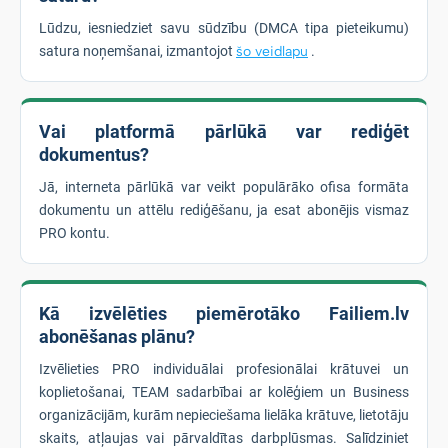
Lūdzu, iesniedziet savu sūdzību (DMCA tipa pieteikumu)
satura noņemšanai, izmantojot
šo veidlapu
.
Vai platformā pārlūkā var rediģēt
dokumentus?
Jā, interneta pārlūkā var veikt populārāko ofisa formāta
dokumentu un attēlu rediģēšanu, ja esat abonējis vismaz
PRO kontu.
Kā izvēlēties piemērotāko Failiem.lv
abonēšanas plānu?
Izvēlieties PRO individuālai profesionālai krātuvei un
koplietošanai, TEAM sadarbībai ar kolēģiem un Business
organizācijām, kurām nepieciešama lielāka krātuve, lietotāju
skaits, atļaujas vai pārvaldītas darbplūsmas. Salīdziniet