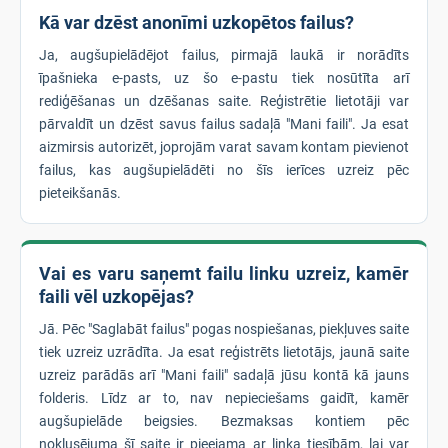
Kā var dzēst anonīmi uzkopētos failus?
Ja, augšupielādējot failus, pirmajā laukā ir norādīts
īpašnieka e-pasts, uz šo e-pastu tiek nosūtīta arī
rediģēšanas un dzēšanas saite. Reģistrētie lietotāji var
pārvaldīt un dzēst savus failus sadaļā "Mani faili". Ja esat
aizmirsis autorizēt, joprojām varat savam kontam pievienot
failus, kas augšupielādēti no šīs ierīces uzreiz pēc
pieteikšanās.
Vai es varu saņemt failu linku uzreiz, kamēr
faili vēl uzkopējas?
Jā. Pēc "Saglabāt failus" pogas nospiešanas, piekļuves saite
tiek uzreiz uzrādīta. Ja esat reģistrēts lietotājs, jaunā saite
uzreiz parādās arī "Mani faili" sadaļā jūsu kontā kā jauns
folderis. Līdz ar to, nav nepieciešams gaidīt, kamēr
augšupielāde beigsies. Bezmaksas kontiem pēc
noklusējuma šī saite ir pieejama ar linka tiesībām, lai var