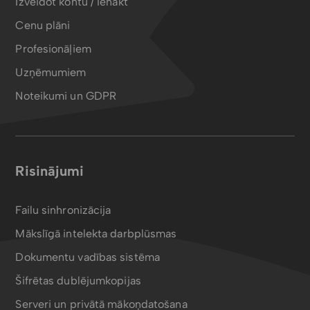
Izveidot kontu / Ienākt
Cenu plāni
Profesionāļiem
Uzņēmumiem
Noteikumi un GDPR
Risinājumi
Failu sinhronizācija
Mākslīgā intelekta darbplūsmas
Dokumentu vadības sistēma
Šifrētas dublējumkopijas
Serveri un privātā mākoņdatošana