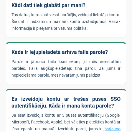
Kādi dati tiek glabāti par mani?
Tos datus, kurus pats esat norādījis, veidojot lietotāja kontu.
Šie dati ir redzami un maināmi konta uzstādījumos. Vairāk
informācija ir pieejama privātuma politikā.
Kāda ir lejupielādētā arhīva faila parole?
Parole ir jāprasa failu īpašniekam, jo mēs neiestatām
paroles. Faila augšupielādētājs zina paroli. Ja jums ir
nepieciešama parole, mēs nevaram jums palīdzēt.
Es izveidoju kontu ar trešās puses SSO
autentifikāciju. Kāda ir mana konta parole?
Ja esat izveidojis kontu ar 3.puses autentifikāciju (Google,
Microsoft, Facebook, Apple), bet vēlaties pieteikties kontā ar
jūsu epastu un manuāli izveidotu paroli, jums ir
jāatjauno