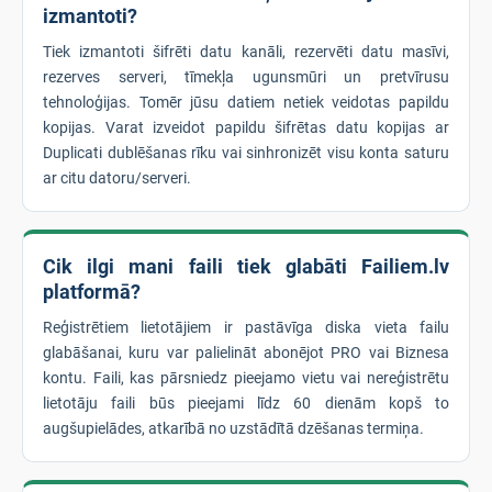
izmantoti?
Tiek izmantoti šifrēti datu kanāli, rezervēti datu masīvi,
rezerves serveri, tīmekļa ugunsmūri un pretvīrusu
tehnoloģijas. Tomēr jūsu datiem netiek veidotas papildu
kopijas. Varat izveidot papildu šifrētas datu kopijas ar
Duplicati dublēšanas rīku vai sinhronizēt visu konta saturu
ar citu datoru/serveri.
Cik ilgi mani faili tiek glabāti Failiem.lv
platformā?
Reģistrētiem lietotājiem ir pastāvīga diska vieta failu
glabāšanai, kuru var palielināt abonējot PRO vai Biznesa
kontu. Faili, kas pārsniedz pieejamo vietu vai nereģistrētu
lietotāju faili būs pieejami līdz 60 dienām kopš to
augšupielādes, atkarībā no uzstādītā dzēšanas termiņa.