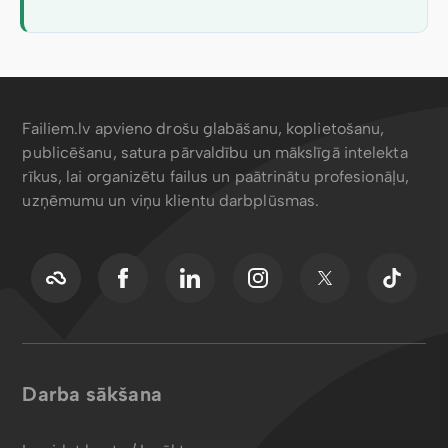
Failiem.lv apvieno drošu glabāšanu, koplietošanu,
publicēšanu, satura pārvaldību un mākslīgā intelekta
rīkus, lai organizētu failus un paātrinātu profesionāļu,
uzņēmumu un viņu klientu darbplūsmas.
Darba sākšana